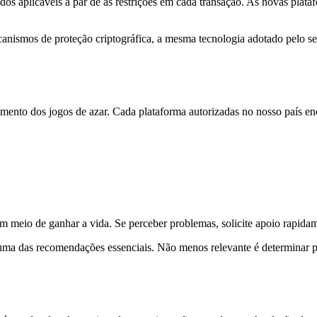
dos aplicáveis a par de as restrições em cada transação. As novas plata
anismos de proteção criptográfica, a mesma tecnologia adotado pelo se
gmento dos jogos de azar. Cada plataforma autorizadas no nosso país e
m meio de ganhar a vida. Se perceber problemas, solicite apoio rapida
ui uma das recomendações essenciais. Não menos relevante é determinar