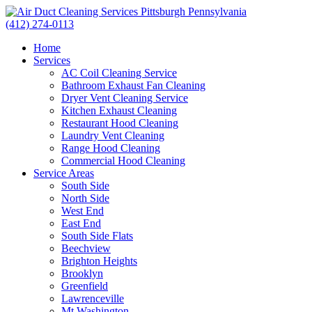
(412) 274-0113
Home
Services
AC Coil Cleaning Service
Bathroom Exhaust Fan Cleaning
Dryer Vent Cleaning Service
Kitchen Exhaust Cleaning
Restaurant Hood Cleaning
Laundry Vent Cleaning
Range Hood Cleaning
Commercial Hood Cleaning
Service Areas
South Side
North Side
West End
East End
South Side Flats
Beechview
Brighton Heights
Brooklyn
Greenfield
Lawrenceville
Mt Washington