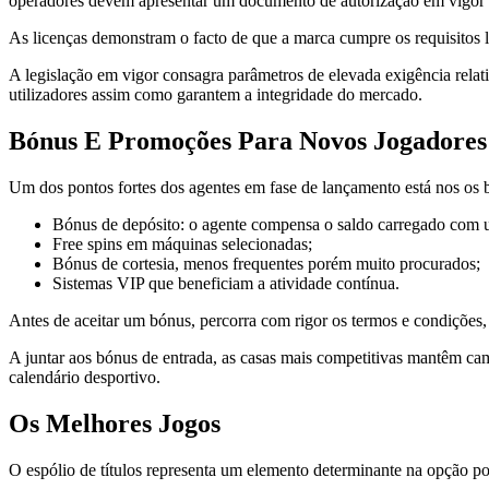
operadores devem apresentar um documento de autorização em vigor p
As licenças demonstram o facto de que a marca cumpre os requisitos le
A legislação em vigor consagra parâmetros de elevada exigência relat
utilizadores assim como garantem a integridade do mercado.
Bónus E Promoções Para Novos Jogadores
Um dos pontos fortes dos agentes em fase de lançamento está nos os 
Bónus de depósito: o agente compensa o saldo carregado com u
Free spins em máquinas selecionadas;
Bónus de cortesia, menos frequentes porém muito procurados;
Sistemas VIP que beneficiam a atividade contínua.
Antes de aceitar um bónus, percorra com rigor os termos e condições,
A juntar aos bónus de entrada, as casas mais competitivas mantêm ca
calendário desportivo.
Os Melhores Jogos
O espólio de títulos representa um elemento determinante na opção 