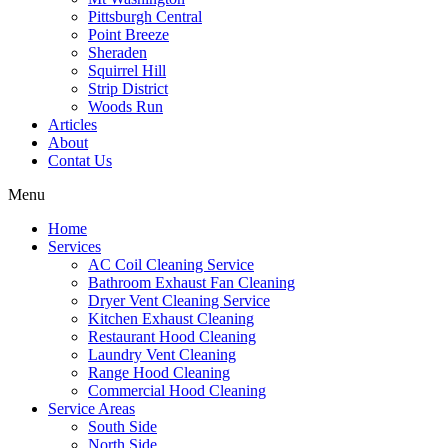
Pittsburgh Central
Point Breeze
Sheraden
Squirrel Hill
Strip District
Woods Run
Articles
About
Contat Us
Menu
Home
Services
AC Coil Cleaning Service
Bathroom Exhaust Fan Cleaning
Dryer Vent Cleaning Service
Kitchen Exhaust Cleaning
Restaurant Hood Cleaning
Laundry Vent Cleaning
Range Hood Cleaning
Commercial Hood Cleaning
Service Areas
South Side
North Side