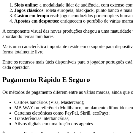
Slots online
: a modalidade líder de audiência, com extenso co
Jogos clássicos
: roleta europeia, blackjack, punto banco e mais
Casino em tempo real
: jogos conduzidos por croupiers humano
Apostas em desportos
: enriquecem o portfólio de várias marca
A componente visual das novas produções chegou a uma maturidade téc
abordando temas familiares.
Mais uma característica importante reside em o suporte para dispositi
forma totalmente livre.
Entre os recursos mais úteis disponíveis para o jogador português est
cada operador.
Pagamento Rápido E Seguro
Os métodos de pagamento diferem entre as várias marcas, ainda que
Cartões bancários (Visa, Mastercard);
MB WAY ou referência Multibanco, amplamente difundidos ent
Carteiras eletrónicas como PayPal, Skrill, ecoPayz;
Transferências interbancárias;
Ativos digitais em uma fração dos agentes.