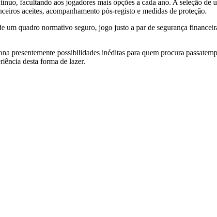
tínuo, facultando aos jogadores mais opções a cada ano. A seleção de 
nceiros aceites, acompanhamento pós-registo e medidas de proteção.
o de um quadro normativo seguro, jogo justo a par de segurança financ
ona presentemente possibilidades inéditas para quem procura passatempo
iência desta forma de lazer.