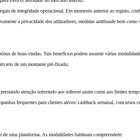
ara exercer atividade no mercado interno.
gais de integridade operacional. Em momento anterior ao registo, confirm
ivamente a privacidade dos utilizadores, medidas antifraude bem como v
bónus de boas-vindas. Tais benefícios podem assumir várias modalidade
m teto de um montante pré-fixado;
 prestando atenção sobretudo aos rollover assim como aos limites tempo
mpanhas frequentes para clientes ativos: cashback semanal, concursos c
por de uma plataforma. As modalidades habituais compreendem: