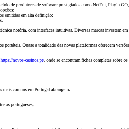
nteúdo de produtores de software prestigiados como NetEnt, Play’n GO,
 opções;
s emitidas em alta definição;
s.
nica notória, com interfaces intuitivas. Diversas marcas investem em 
vos portáteis. Quase a totalidade das novas plataformas oferecem versõ
á
https://novos-casinos.pt/
, onde se encontram fichas completas sobre os
 os mais comuns em Portugal abrangem:
re os portugueses;