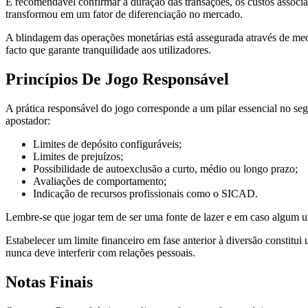
É recomendável confirmar a duração das transações, os custos associa
transformou em um fator de diferenciação no mercado.
A blindagem das operações monetárias está assegurada através de mec
facto que garante tranquilidade aos utilizadores.
Princípios De Jogo Responsável
A prática responsável do jogo corresponde a um pilar essencial no se
apostador:
Limites de depósito configuráveis;
Limites de prejuízos;
Possibilidade de autoexclusão a curto, médio ou longo prazo;
Avaliações de comportamento;
Indicação de recursos profissionais como o SICAD.
Lembre-se que jogar tem de ser uma fonte de lazer e em caso algum u
Estabelecer um limite financeiro em fase anterior à diversão constit
nunca deve interferir com relações pessoais.
Notas Finais